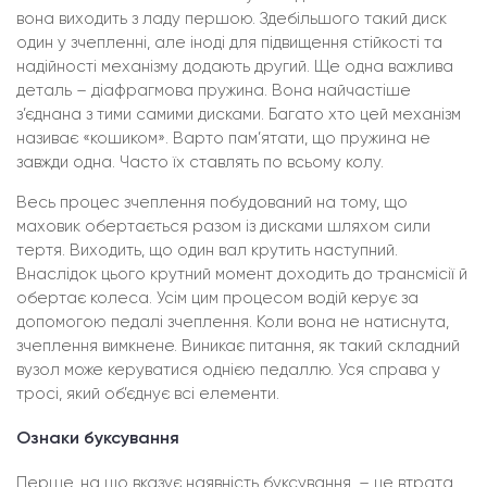
вона виходить з ладу першою. Здебільшого такий диск
один у зчепленні, але іноді для підвищення стійкості та
надійності механізму додають другий. Ще одна важлива
деталь – діафрагмова пружина. Вона найчастіше
з’єднана з тими самими дисками. Багато хто цей механізм
називає «кошиком». Варто пам’ятати, що пружина не
завжди одна. Часто їх ставлять по всьому колу.
Весь процес зчеплення побудований на тому, що
маховик обертається разом із дисками шляхом сили
тертя. Виходить, що один вал крутить наступний.
Внаслідок цього крутний момент доходить до трансмісії й
обертає колеса. Усім цим процесом водій керує за
допомогою педалі зчеплення. Коли вона не натиснута,
зчеплення вимкнене. Виникає питання, як такий складний
вузол може керуватися однією педаллю. Уся справа у
тросі, який об’єднує всі елементи.
Ознаки буксування
Перше, на що вказує наявність буксування, – це втрата