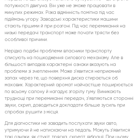
потужності двигуна. Він уже не зможе працювати в
минулих режимах. Різка відмінність помітна під час
підіймань угору. Заводські характеристики машини
стають гіршими й при розгоні. Під час перемикання на
низькі передачі транспорт може почати трясти без
особливої причини.
Нерідко подібні проблеми власники транспорту
списують на пошкодження силового механізму. Але в
більшості випадків характерні ознаки вказують на
проблеми зі зчепленням. Може з’явитися неприємний
запах через те, що поверхня диска стирається об
маховик. Характерний аромат найчастіше поширюється
по всьому салону й нагадує згорілу гуму. Виникають
труднощі при перемиканні передач, з’являються сторонні
звуки, скрип, доводиться докладати більше зусиль при
спробах рушити з місця.
Для діагностики не завадить послухати звуки авто,
утримуючи й не натискаючи на педаль. Можуть з’явитися
такі ознаки, як стукіт, тряска, скрегіт, вібрації. При цьому