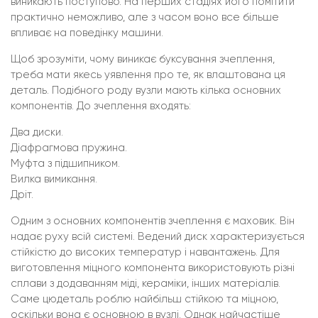
виникають поступово. На перших стадіях його помітити
практично неможливо, але з часом воно все більше
впливає на поведінку машини.
Щоб зрозуміти, чому виникає буксування зчеплення,
треба мати якесь уявлення про те, як влаштована ця
деталь. Подібного роду вузли мають кілька основних
компонентів. До зчеплення входять:
Два диски.
Діафрагмова пружина.
Муфта з підшипником.
Вилка вимикання.
Дріт.
Одним з основних компонентів зчеплення є маховик. Він
надає руху всій системі. Ведений диск характеризується
стійкістю до високих температур і навантажень. Для
виготовлення міцного компонента використовують різні
сплави з додаванням міді, кераміки, інших матеріалів.
Саме цюдеталь роблю найбільш стійкою та міцною,
оскільки вона є основною в вузлі. Однак найчастіше