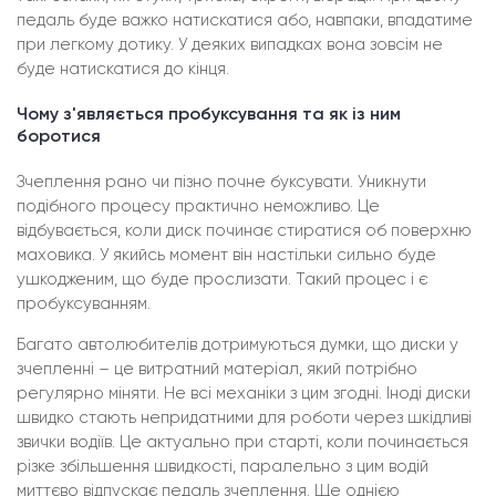
педаль буде важко натискатися або, навпаки, впадатиме
при легкому дотику. У деяких випадках вона зовсім не
буде натискатися до кінця.
Чому з'являється пробуксування та як із ним
боротися
Зчеплення рано чи пізно почне буксувати. Уникнути
подібного процесу практично неможливо. Це
відбувається, коли диск починає стиратися об поверхню
маховика. У якийсь момент він настільки сильно буде
ушкодженим, що буде прослизати. Такий процес і є
пробуксуванням.
Багато автолюбителів дотримуються думки, що диски у
зчепленні – це витратний матеріал, який потрібно
регулярно міняти. Не всі механіки з цим згодні. Іноді диски
швидко стають непридатними для роботи через шкідливі
звички водіїв. Це актуально при старті, коли починається
різке збільшення швидкості, паралельно з цим водій
миттєво відпускає педаль зчеплення. Ще однією