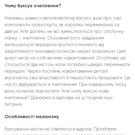
Чому буксує зчеплення?
Напевно, кожен з автолюбителів багато знає про такі
компоненти транспорту, як коробка перемикання та
двигун. Але далеко не всі замислюються про сполучну
ланку – зчеплення. Основним його завданням
залишається передача крутного моменту від
закріпленого маховика колесам через трансмісію. Цей
вузол несе на собі велике навантаження. Особливо це
стосується їзди містом, коли потрібно швидко перемикати
передачі. Через постійне навантаження деталі
втрачають свої властивості й перестають працювати. Це
часто відбувається зі зчепленням. При надмірному тиску
воно починає барахлити. Але чому буксує нове
зчеплення? Дізнаємося відповіді на ці та деякі інші
питання.
Особливості механізму
Буксування ніколи не з’являється відразу. Проблеми