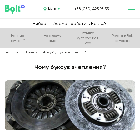
Київ
+38 (050) 425 93 33
Виберіть формат роботи в Bolt UA:
Станьте
На авто
На своєму
Робота в Bolt
кур’єром Bolt
компанії
авто
cамокати
Food
Главная
Новини
Чому буксує зчеплення?
Чому буксує зчеплення?