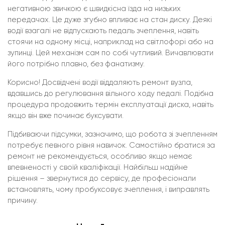
негативною звичкою є швидкісна їзда на низьких
передачах. Це дуже згубно впливає на стан диску. Деякі
водії взагалі не відпускають педаль зчеплення, навіть
стоячи на одному місці, наприклад на світлофорі або на
зупинці. Цей механізм сам по собі чутливий. Вичавлювати
його потрібно плавно, без фанатизму.
Корисно! Досвідчені водії віддаляють ремонт вузла,
вдавшись до регулювання вільного ходу педалі. Подібна
процедура продовжить термін експлуатації диска, навіть
якщо він вже починає буксувати.
Підбиваючи підсумки, зазначимо, що робота зі зчепленням
потребує певного рівня навичок. Самостійно братися за
ремонт не рекомендується, особливо якщо немає
впевненості у своїй кваліфікації. Найбільш надійне
рішення – звернутися до сервісу, де професіонали
встановлять, чому пробуксовує зчеплення, і виправлять
причину.