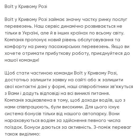
Bolt у Кривому Розі
Bolt у Кривому Розі займає значну частку ринку послуг
перевезень. Наш сервіс динамічно розвивається не
тільки в Україні, але й в інших країнах по всьому світу.
Компанія пропонує новий рівень обслуговування та
комфорту на ринку пасажирських перевезень. Якщо ви
хочете отримати прибуткову роботу, приєднуйтеся до
нашої команди!
Щоб стати частиною команди Bolt у Кривому Розі,
достатньо залишити заявку на сайті або ж залишити
свої контактні дані у формі, наші співробітники зв’яжуться
з Вами і дадуть відповіді на всі виниклі питання.
Компанія зацікавлена в тому, щоб доходи водіїв, що з
нами співпрацюють, були високими. Для цього існує
система бонусів тільки від нашого автопарку. Вони
нараховуються водіям за здійснення певного числа
поїздок. Бонуси даються за активність. З-поміж переваг
також виділимо: