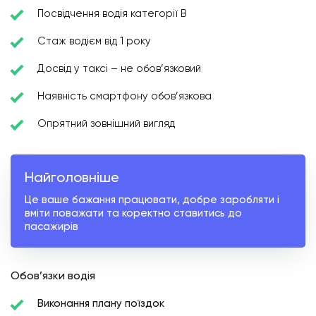
Посвідчення водія категорії В
Стаж водієм від 1 року
Досвід у таксі – не обов’язковий
Наявність смартфону обов’язкова
Опрятний зовнішний вигляд
Найголовніше
Це ваше бажання працювати, добре заробляти і
вміти поважати та коректно ставитись до
пасажирів
Обов’язки водія
Виконання плану поїздок