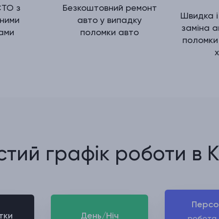
Безкоштовний ремонт
СТО з
Швидка 
авто у випадку
ними
заміна а
поломки авто
ами
поломки
тий графік роботи в 
Персо
тки
День/Ніч
робота 