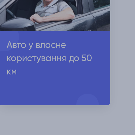
Авто у власне
користування до 50
км