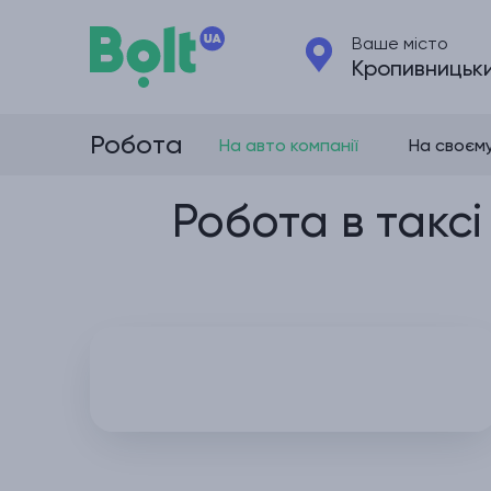
Ваше місто
Кропивницьк
Робота
На авто компанії
На своєм
Робота в таксі