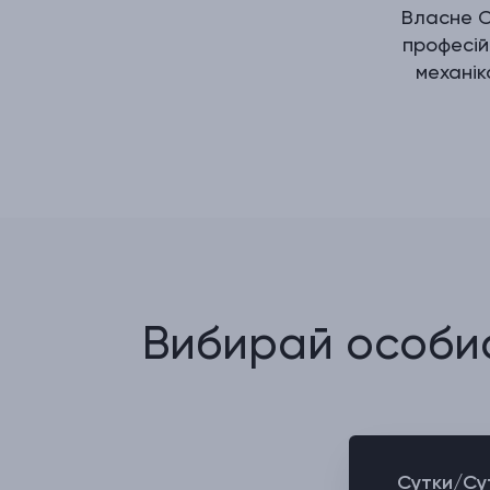
Власне 
професій
механік
Вибирай особис
Сутки/Су