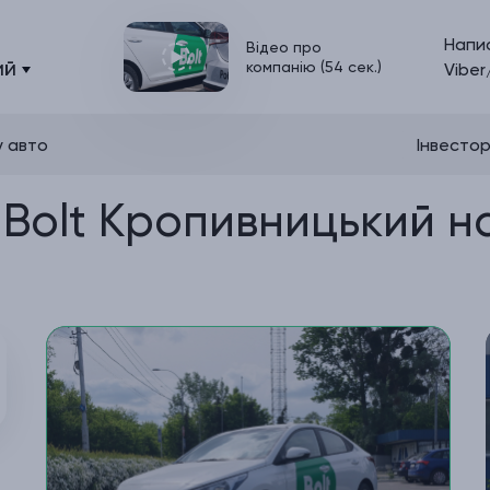
Напи
Відео про
ий
компанію (54 сек.)
Viber
у авто
Інвесто
 Bolt Кропивницький н