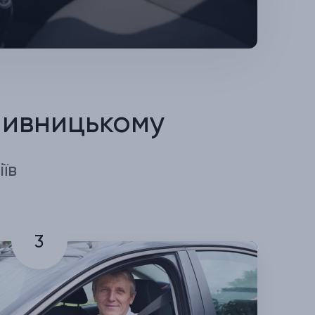
пивницькому
їв
3