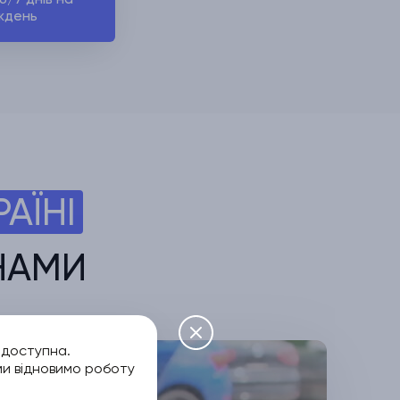
ждень
РАЇНІ
 НАМИ
едоступна.
ми відновимо роботу