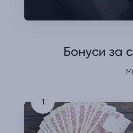
Бонуси за 
М
1