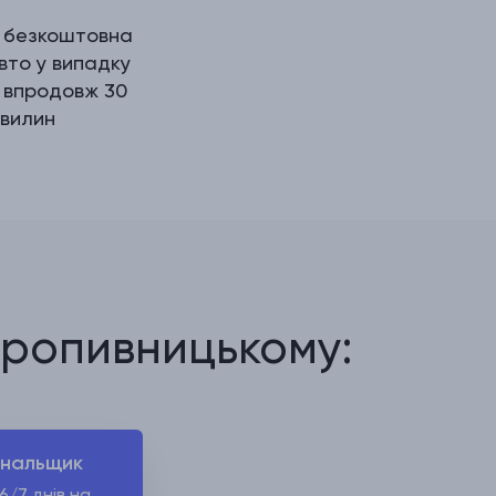
і безкоштовна
вто у випадку
 впродовж 30
хвилин
Кропивницькому:
нальщик
6/7 днів на