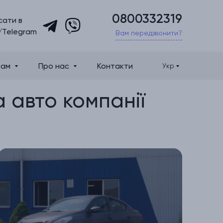
0800332319
сати в
/Telegram
Вам передзвонити?
рам
Про нас
Контакти
Укр
а авто компанії