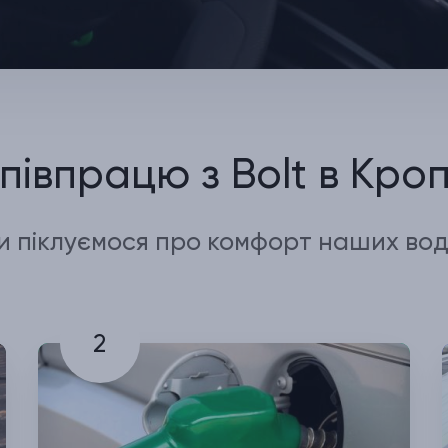
співпрацю з Bolt в Кро
и піклуємося про комфорт наших воді
2