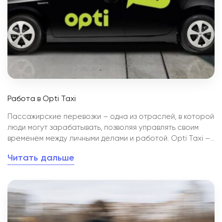
Работа в Opti Taxi
Пассажирские перевозки – одна из отраслей, в которой
люди могут зарабатывать, позволяя управлять своим
временем между личными делами и работой. Opti Taxi –
это лучший выбор среди служб такси в Украине.
Читать дальше
Компания присутствует в 40 городах, имеет
представительства в Польше и Литве, предлагает своим
водителям выгодные условия, помощь и множество
других преимуществ. Образование и стремление к
развитию – сильные стороны компании, поэтому каждый
водитель, стремящийся попасть в команду Opti,