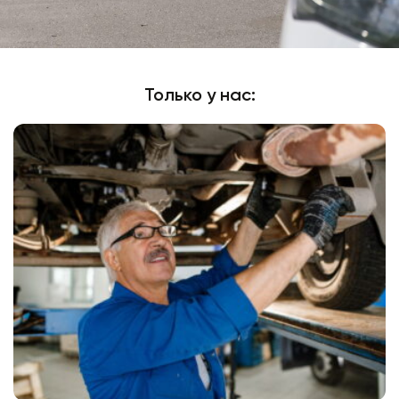
Renault Logan
Только у нас:
Топливо:
газ
Тип КПП:
МКПП
Помогаем и подсказываем варианты лучшего заработка
Авто закреплено только за 1 водителем
Экспертная техническая и консультационная поддержка
Полное техобслуживание происходит за наш счёт
Работать на этом авто
Оформить под выкуп