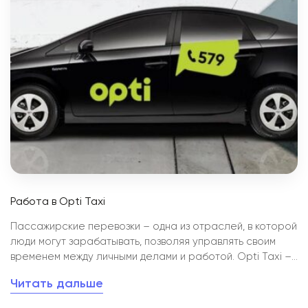
Работа в Opti Taxi
Пассажирские перевозки – одна из отраслей, в которой
люди могут зарабатывать, позволяя управлять своим
временем между личными делами и работой. Opti Taxi –
это лучший выбор среди служб такси в Украине.
Читать дальше
Компания присутствует в 40 городах, имеет
представительства в Польше и Литве, предлагает своим