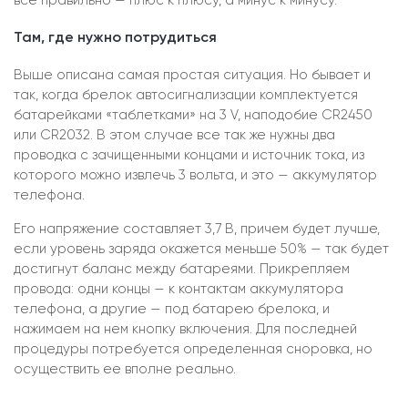
все правильно — плюс к плюсу, а минус к минусу.
Там, где нужно потрудиться
Выше описана самая простая ситуация. Но бывает и
так, когда брелок автосигнализации комплектуется
батарейками «таблетками» на 3 V, наподобие CR2450
или CR2032. В этом случае все так же нужны два
проводка с зачищенными концами и источник тока, из
которого можно извлечь 3 вольта, и это — аккумулятор
телефона.
Его напряжение составляет 3,7 В, причем будет лучше,
если уровень заряда окажется меньше 50% — так будет
достигнут баланс между батареями. Прикрепляем
провода: одни концы — к контактам аккумулятора
телефона, а другие — под батарею брелока, и
нажимаем на нем кнопку включения. Для последней
процедуры потребуется определенная сноровка, но
осуществить ее вполне реально.