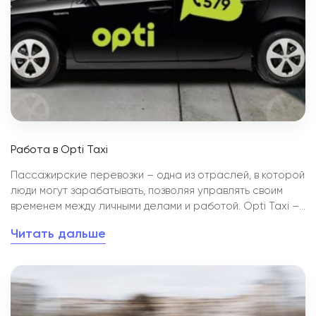
Работа в Opti Taxi
Пассажирские перевозки – одна из отраслей, в которой
люди могут зарабатывать, позволяя управлять своим
временем между личными делами и работой. Opti Taxi –
это лучший выбор среди служб такси в Украине.
Читать дальше
Компания присутствует в 40 городах, имеет
представительства в Польше и Литве, предлагает своим
водителям выгодные условия, помощь и множество
других преимуществ. Образование и стремление к
развитию – сильные стороны компании, поэтому каждый
водитель, стремящийся попасть в команду Opti,